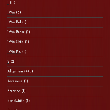
1
(11)
1Win
(3)
1Win Bel
(1)
1Win Brasil
(1)
1Win Chile
(1)
1Win KZ
(1)
2
(2)
Allgemein
(445)
Awesome
(1)
Balance
(1)
Bandwidth
(1)