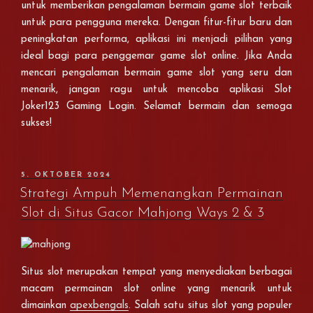
untuk memberikan pengalaman bermain game slot terbaik
untuk para pengguna mereka. Dengan fitur-fitur baru dan
peningkatan performa, aplikasi ini menjadi pilihan yang
ideal bagi para penggemar game slot online. Jika Anda
mencari pengalaman bermain game slot yang seru dan
menarik, jangan ragu untuk mencoba aplikasi Slot
Joker123 Gaming Login. Selamat bermain dan semoga
sukses!
5. OKTOBER 2024
Strategi Ampuh Memenangkan Permainan
Slot di Situs Gacor Mahjong Ways 2 & 3
Situs slot merupakan tempat yang menyediakan berbagai
macam permainan slot online yang menarik untuk
dimainkan
apexbengals
. Salah satu situs slot yang populer