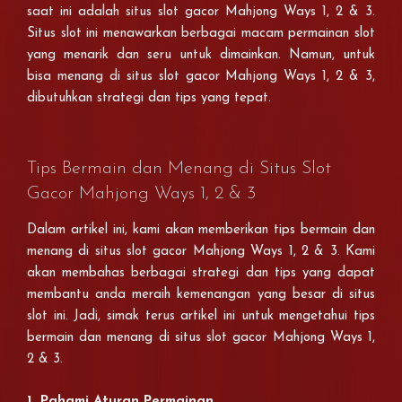
saat ini adalah situs slot gacor Mahjong Ways 1, 2 & 3.
Situs slot ini menawarkan berbagai macam permainan slot
yang menarik dan seru untuk dimainkan. Namun, untuk
bisa menang di situs slot gacor Mahjong Ways 1, 2 & 3,
dibutuhkan strategi dan tips yang tepat.
Tips Bermain dan Menang di Situs Slot
Gacor Mahjong Ways 1, 2 & 3
Dalam artikel ini, kami akan memberikan tips bermain dan
menang di situs slot gacor Mahjong Ways 1, 2 & 3. Kami
akan membahas berbagai strategi dan tips yang dapat
membantu anda meraih kemenangan yang besar di situs
slot ini. Jadi, simak terus artikel ini untuk mengetahui tips
bermain dan menang di situs slot gacor Mahjong Ways 1,
2 & 3.
1. Pahami Aturan Permainan