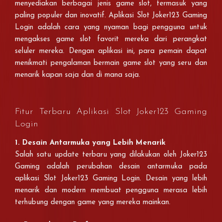
menyediakan berbagai jenis game slot, termasuk yang
paling populer dan inovatif. Aplikasi Slot Joker123 Gaming
Login adalah cara yang nyaman bagi pengguna untuk
mengakses game slot favorit mereka dari perangkat
seluler mereka. Dengan aplikasi ini, para pemain dapat
menikmati pengalaman bermain game slot yang seru dan
menarik kapan saja dan di mana saja.
Fitur Terbaru Aplikasi Slot Joker123 Gaming
Login
1. Desain Antarmuka yang Lebih Menarik
Salah satu update terbaru yang dilakukan oleh Joker123
Gaming adalah perubahan desain antarmuka pada
aplikasi Slot Joker123 Gaming Login. Desain yang lebih
menarik dan modern membuat pengguna merasa lebih
terhubung dengan game yang mereka mainkan.