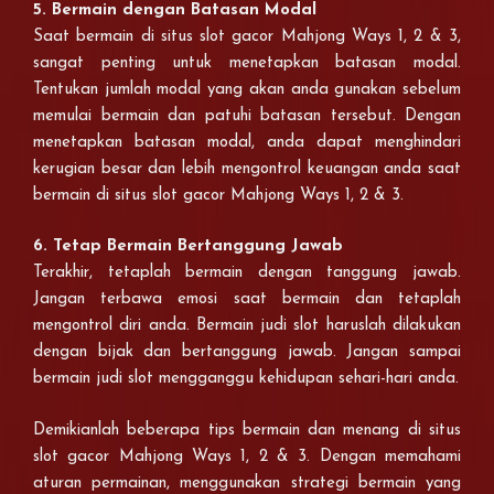
5. Bermain dengan Batasan Modal
Saat bermain di situs slot gacor Mahjong Ways 1, 2 & 3,
sangat penting untuk menetapkan batasan modal.
Tentukan jumlah modal yang akan anda gunakan sebelum
memulai bermain dan patuhi batasan tersebut. Dengan
menetapkan batasan modal, anda dapat menghindari
kerugian besar dan lebih mengontrol keuangan anda saat
bermain di situs slot gacor Mahjong Ways 1, 2 & 3.
6. Tetap Bermain Bertanggung Jawab
Terakhir, tetaplah bermain dengan tanggung jawab.
Jangan terbawa emosi saat bermain dan tetaplah
mengontrol diri anda. Bermain judi slot haruslah dilakukan
dengan bijak dan bertanggung jawab. Jangan sampai
bermain judi slot mengganggu kehidupan sehari-hari anda.
Demikianlah beberapa tips bermain dan menang di situs
slot gacor Mahjong Ways 1, 2 & 3. Dengan memahami
aturan permainan, menggunakan strategi bermain yang