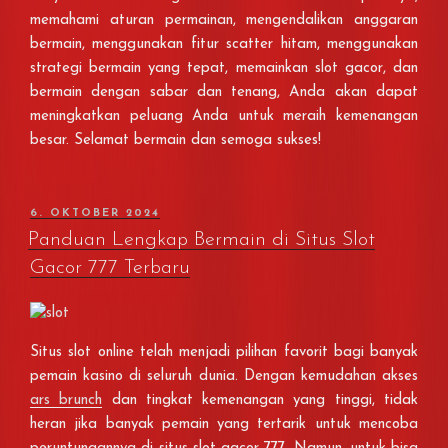
memahami aturan permainan, mengendalikan anggaran
bermain, menggunakan fitur scatter hitam, menggunakan
strategi bermain yang tepat, memainkan slot gacor, dan
bermain dengan sabar dan tenang, Anda akan dapat
meningkatkan peluang Anda untuk meraih kemenangan
besar. Selamat bermain dan semoga sukses!
6. OKTOBER 2024
Panduan Lengkap Bermain di Situs Slot
Gacor 777 Terbaru
Situs slot online telah menjadi pilihan favorit bagi banyak
pemain kasino di seluruh dunia. Dengan kemudahan akses
ars brunch
dan tingkat kemenangan yang tinggi, tidak
heran jika banyak pemain yang tertarik untuk mencoba