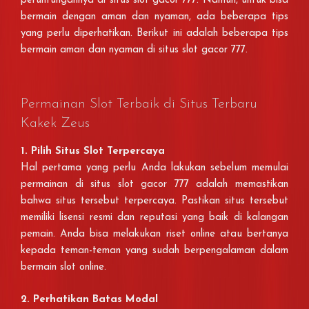
peruntungannya di situs slot gacor 777. Namun, untuk bisa
bermain dengan aman dan nyaman, ada beberapa tips
yang perlu diperhatikan. Berikut ini adalah beberapa tips
bermain aman dan nyaman di situs slot gacor 777.
Permainan Slot Terbaik di Situs Terbaru
Kakek Zeus
1. Pilih Situs Slot Terpercaya
Hal pertama yang perlu Anda lakukan sebelum memulai
permainan di situs slot gacor 777 adalah memastikan
bahwa situs tersebut terpercaya. Pastikan situs tersebut
memiliki lisensi resmi dan reputasi yang baik di kalangan
pemain. Anda bisa melakukan riset online atau bertanya
kepada teman-teman yang sudah berpengalaman dalam
bermain slot online.
2. Perhatikan Batas Modal