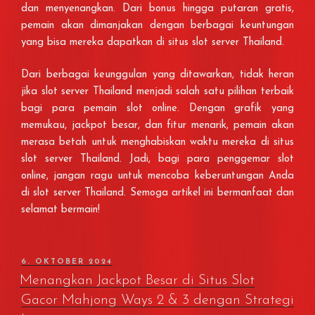
dan menyenangkan. Dari bonus hingga putaran gratis,
pemain akan dimanjakan dengan berbagai keuntungan
yang bisa mereka dapatkan di situs slot server Thailand.
Dari berbagai keunggulan yang ditawarkan, tidak heran
jika slot server Thailand menjadi salah satu pilihan terbaik
bagi para pemain slot online. Dengan grafik yang
memukau, jackpot besar, dan fitur menarik, pemain akan
merasa betah untuk menghabiskan waktu mereka di situs
slot server Thailand. Jadi, bagi para penggemar slot
online, jangan ragu untuk mencoba keberuntungan Anda
di slot server Thailand. Semoga artikel ini bermanfaat dan
selamat bermain!
6. OKTOBER 2024
Menangkan Jackpot Besar di Situs Slot
Gacor Mahjong Ways 2 & 3 dengan Strategi