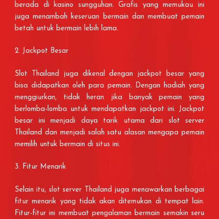
berada di kasino sungguhan. Grafis yang memukau ini
juga menambah keseruan bermain dan membuat pemain
betah untuk bermain lebih lama.
2. Jackpot Besar
Slot Thailand juga dikenal dengan jackpot besar yang
bisa didapatkan oleh para pemain. Dengan hadiah yang
menggiurkan, tidak heran jika banyak pemain yang
berlomba-lomba untuk mendapatkan jackpot ini. Jackpot
besar ini menjadi daya tarik utama dari slot server
Thailand dan menjadi salah satu alasan mengapa pemain
memilih untuk bermain di situs ini.
3. Fitur Menarik
Selain itu, slot server Thailand juga menawarkan berbagai
fitur menarik yang tidak akan ditemukan di tempat lain.
Fitur-fitur ini membuat pengalaman bermain semakin seru