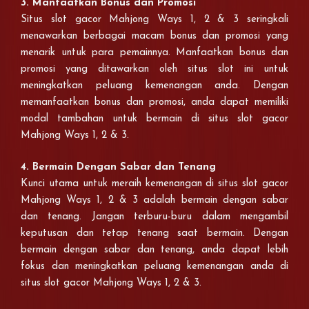
3. Manfaatkan Bonus dan Promosi
Situs slot gacor Mahjong Ways 1, 2 & 3 seringkali
menawarkan berbagai macam bonus dan promosi yang
menarik untuk para pemainnya. Manfaatkan bonus dan
promosi yang ditawarkan oleh situs slot ini untuk
meningkatkan peluang kemenangan anda. Dengan
memanfaatkan bonus dan promosi, anda dapat memiliki
modal tambahan untuk bermain di situs slot gacor
Mahjong Ways 1, 2 & 3.
4. Bermain Dengan Sabar dan Tenang
Kunci utama untuk meraih kemenangan di situs slot gacor
Mahjong Ways 1, 2 & 3 adalah bermain dengan sabar
dan tenang. Jangan terburu-buru dalam mengambil
keputusan dan tetap tenang saat bermain. Dengan
bermain dengan sabar dan tenang, anda dapat lebih
fokus dan meningkatkan peluang kemenangan anda di
situs slot gacor Mahjong Ways 1, 2 & 3.