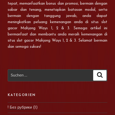
tepat, memanfaatkan bonus dan promosi, bermain dengan
sabar dan tenang, menetapkan batasan modal, serta
bermain dengan tanggung jawab, anda dapat
meningkatkan peluang kemenangan anda di situs slot
gacor Mahjong Ways 1, 2 & 3. Semoga artikel ini
bermanfaat dan membantu anda meraih kemenangan di
situs slot gacor Mahjong Ways 1, 2 & 3. Selamat bermain
dan semoga sukses!
KATEGORIEN
! Без рубрики
(1)