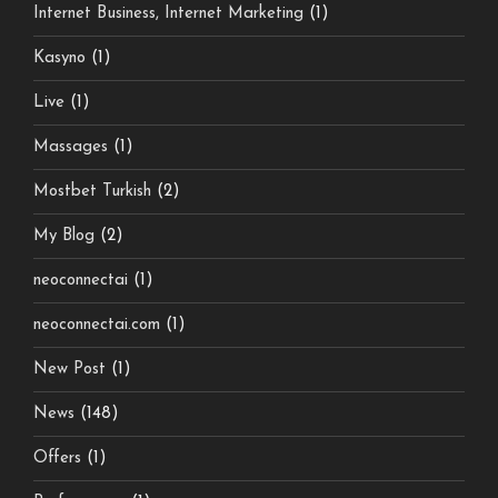
Internet Business, Internet Marketing
(1)
Kasyno
(1)
Live
(1)
Massages
(1)
Mostbet Turkish
(2)
My Blog
(2)
neoconnectai
(1)
neoconnectai.com
(1)
New Post
(1)
News
(148)
Offers
(1)