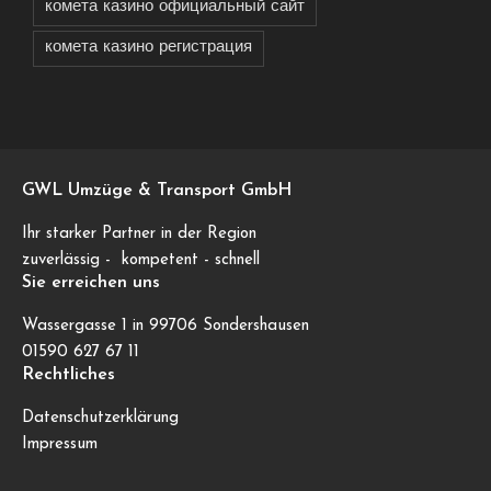
комета казино официальный сайт
комета казино регистрация
GWL Umzüge & Transport GmbH
Ihr starker Partner in der Region
zuverlässig - kompetent - schnell
Sie erreichen uns
Wassergasse 1 in 99706 Sondershausen
01590 627 67 11
Rechtliches
Datenschutzerklärung
Impressum