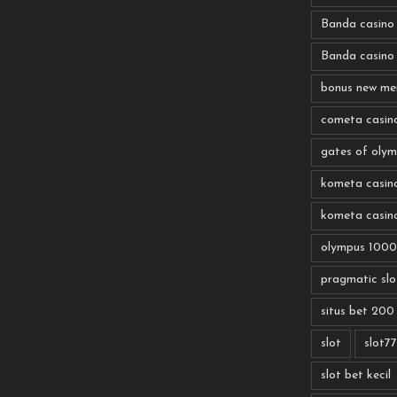
Banda casin
Banda casino
bonus new m
cometa casin
gates of oly
kometa casi
kometa casin
olympus 1000
pragmatic slo
situs bet 200
slot
slot7
slot bet kecil