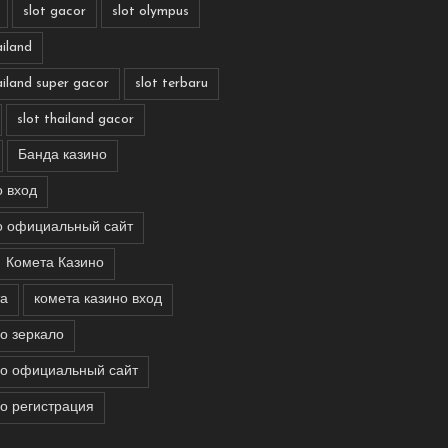
slot gacor
slot olympus
ailand
ailand super gacor
slot terbaru
slot thailand gacor
Банда казино
о вход
о официальный сайт
Комета Казино
та
комета казино вход
о зеркало
но официальный сайт
о регистрация