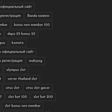
o официальный сайт
 регистрация
Banda казино
ember
bonus new member 100
o
depo 25 bonus 25
mpus
kometa
no официальный сайт
o регистрация
mahjong
olympus slot
t
server thailand slot
situs slot
situs slot gacor
77
slot bet 100
slot bet 200
slot bonus new member