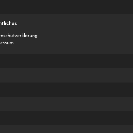
tliches
nschutzerklärung
ressum