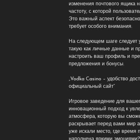
изменения почтового ящика 
частоту, с которой пользоват
Это важный аспект безопасно
требует особого внимания.
На следующем шаге следует 
такую как личные данные и п
настроить ваш профиль и пр
предложения и бонусы.
„Vodka Casino – удобство до
официальный сайт“
Игровое заведение для ваше
инновационный подход к увл
атмосфера, которую вы сможе
раскрывает перед вами мир а
уже искали место, где время 
наполнена яркими эмоциями?