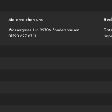
Sie erreichen uns
Rech
Wassergasse 1 in 99706 Sondershausen
Date
01590 627 67 11
Imp