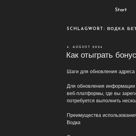
Start
SCHLAGWORT:
ВОДКА БЕ
4. AUGUST 2024
Как отыграть бону
Шаги для обновления адреса
Для обновления информации 
веб-платформы, где вы зарег
потребуется выполнить неско
Преимущества использования
Водка